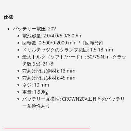
仕様
バッテリー電圧: 20V
電池容量: 2.0/4.0/5.0/8.0 Ah
回転数: 0-500/0-2000 min⁻¹［回転/分］
ドリルチャツクのクランプ範囲: 1.5-13 mm
最大トルク（ソフト/ハード）: 50/75 N.m -クラッ
チ数 (段): 21+3
穴あけ能力(鋼材): 13 mm
穴あけ能力(木材): 45 mm
ネジ: 10 mm
重量: 1.99kg
バッテリー互換性: CROWN20V工具とのバッテリ
ー互換性あり