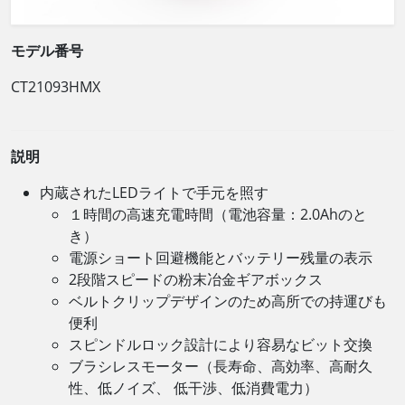
モデル番号
CT21093HMX
説明
内蔵されたLEDライトで手元を照す
１時間の高速充電時間（電池容量：2.0Ahのと
き）
電源ショート回避機能とバッテリー残量の表示
2段階スピードの粉末冶金ギアボックス
ベルトクリップデザインのため高所での持運びも
便利
スピンドルロック設計により容易なビット交換
ブラシレスモーター（長寿命、高効率、高耐久
性、低ノイズ、 低干渉、低消費電力）